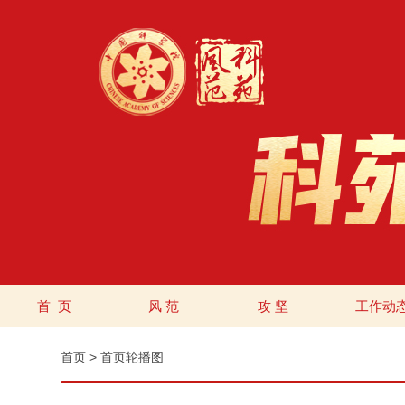
首 页
风 范
攻 坚
工作动
首页
>
首页轮播图