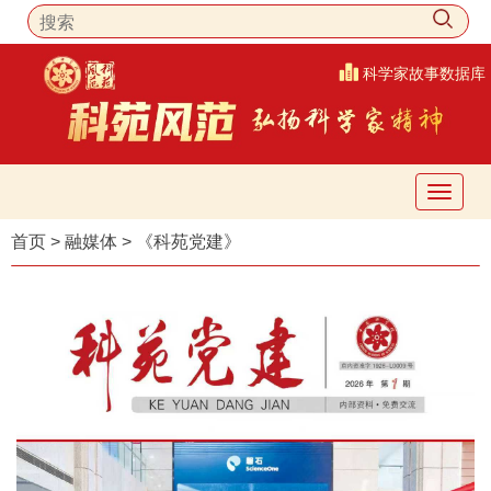
科学家故事数据库
首页
>
融媒体
>
《科苑党建》