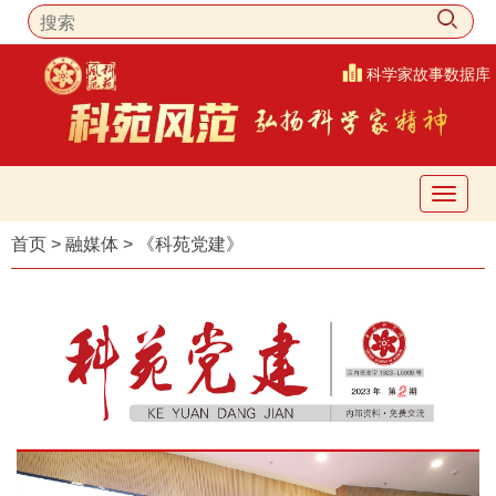
科学家故事数据库
首页
>
融媒体
>
《科苑党建》