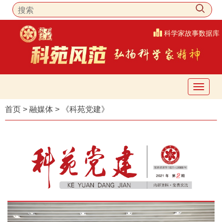
科学家故事数据库
首页
>
融媒体
>
《科苑党建》