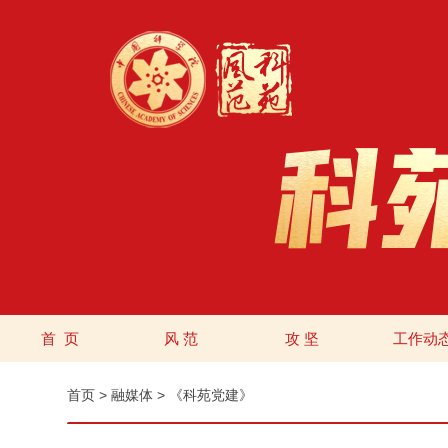
首 页
风 范
攻 坚
工作动
首页
>
融媒体
>
《科苑党建》