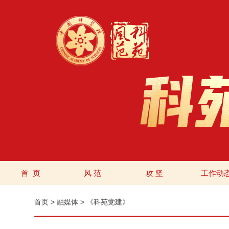
首 页
风 范
攻 坚
工作动
首页
>
融媒体
>
《科苑党建》