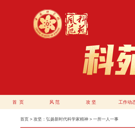
首 页
风 范
攻 坚
工作动
首页
>
攻坚：弘扬新时代科学家精神
>
一所一人一事